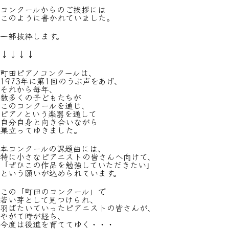
コンクールからのご挨拶には
このように書かれていました。
一部抜粋します。
↓↓↓↓
町田ピアノコンクールは、
1973年に第1回のうぶ声をあげ、
それから毎年、
数多くの子どもたちが
このコンクールを通じ、
ピアノという楽器を通して
自分自身と向き合いながら
巣立ってゆきました。
本コンクールの課題曲には、
特に小さなピアニストの皆さんへ向けて、
「ぜひこの作品を勉強していただきたい」
という願いが込められています。
この「町田のコンクール」で
若い芽として見つけられ、
羽ばたいていったピアニストの皆さんが、
やがて時が経ち、
今度は後進を育ててゆく・・・