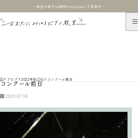
〜教室の様子は随時Instagramにて更新中〜
ブログ
BLOG
HOME
ブログ
2023年BLOG
コンクール前日
コンクール前日
2023.07.16