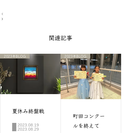
投
稿
ナ
ビ
ゲ
関連記事
ー
シ
ョ
ン
2023年BLOG
2023年BLOG
夏休み終盤戦
町田コンクー
ルを終えて
2023.08.19
2023.08.29