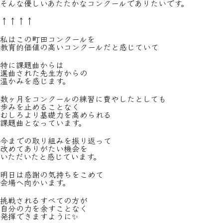
そんな優しいあたたかなコンクールでありたいです。
↑↑↑↑
私はこの町田コンクールを
教育的価値の高いコンクールだと感じていて
特に課題曲からは
選曲された先生方からの
温かみを感じます。
数ヶ月をコンクールの練習に費やしたとしても
歩みを止めることなく
むしろより基礎力を高められる
課題曲となっています。
今までの取り組みを振り返って
改めてありがたい機会を
いただいたと感じています。
明日は感謝の気持ちをこめて
会場へ向かいます。
挑戦されるすべての方が
自分の力を余すことなく
発揮できますように✨