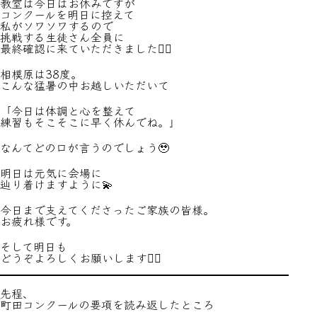
教室は今日はお休みですが
コンクールを明日に控えて
私がソワソワするので
挑戦する生徒さん全員に
最終確認に来ていただきました🙇‍♀️
相模原は38度。
こんな猛暑の中お越しいただいて
「今日は体調と心を整えて
練習もそこそこに早く休んでね。」
なんてどの口が言うのでしょう🥹
明日は元気に会場に
辿り着けますように💫
今日まで支えてくださったご家族の皆様。
お疲れ様です。
そして明日も
どうぞよろしくお願いします🙇‍♀️
先程、
町田コンクールの要項を読み返したところ