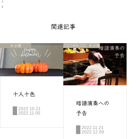
投
稿
ナ
ビ
ゲ
関連記事
ー
シ
ョ
ン
未分類
2022年BLOG
,
未分類
十人十色
暗譜演奏への
2022.10.21
予告
2022.11.05
2022.11.21
2022.12.09