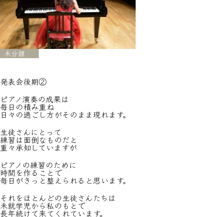
未分類
発表会後期②
ピアノ演奏の成果は
毎日の積み重ね
日々の過ごし方がそのまま現れます。
生徒さんにとって
練習は面倒なものだと
重々承知していますが
ピアノの練習のために
時間を作ることで
毎日がきっと整えられると思います。
それをほとんどの生徒さんたちは
未就学児から私のもとで
長年続けて来てくれています。