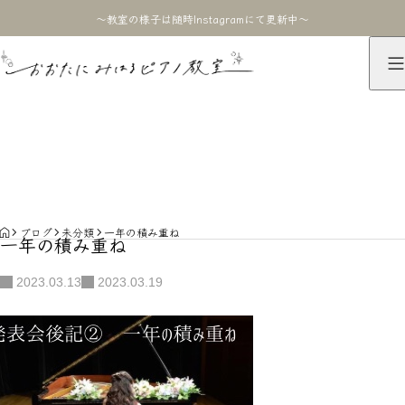
〜教室の様子は随時Instagramにて更新中〜
ブログ
BLOG
HOME
ブログ
未分類
一年の積み重ね
一年の積み重ね
2023.03.13
2023.03.19