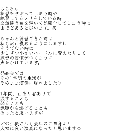
もちろん
練習をサボってしまう時や
練習してるフリをしている時
全然違う曲を弾いて誤魔化してしまう時は
山ほどあると思います。笑
ちゃんと練習できた時は
私も沢山褒めるようにしますし
そうでない時は
少しずつ小さいハードルに変えたりして
練習の習慣がつくように
声をかけています。
発表会では
その1年間の生活が
そのまま演奏に現れました✨
1年間、山あり谷ありで
涙することも
怒ることも
課題から逃げることも
あったと思いますが
どの生徒さんも去年のご自身より
大幅に良い演奏になったと思います☺️