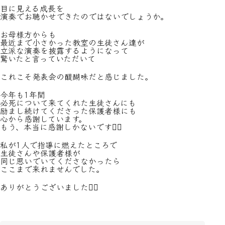
目に見える成長を
演奏でお聴かせできたのではないでしょうか。
お母様方からも
最近まで小さかった教室の生徒さん達が
立派な演奏を披露するようになって
驚いたと言っていただいて
これこそ発表会の醍醐味だと感じました。
今年も1年間
必死について来てくれた生徒さんにも
励まし続けてくださった保護者様にも
心から感謝しています。
もう、本当に感謝しかないです🙇‍♀️
私が1人で指導に燃えたところで
生徒さんや保護者様が
同じ思いでいてくださなかったら
ここまで来れませんでした。
ありがとうございました🙇‍♀️