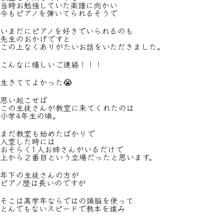
当時お勉強していた楽譜に向かい
今もピアノを弾いてられるそうで
いまだにピアノを好きでいられるのも
先生のおかげですと
この上なくありがたいお話をいただきました。
こんなに嬉しいご連絡！！！
生きててよかった😭
思い起こせば
この生徒さんが教室に来てくれたのは
小学4年生の頃。
まだ教室も始めたばかりで
入室した時には
おそらく1人お姉さんがいるだけで
上から２番目という立場だったと思います。
年下の生徒さんの方が
ピアノ歴は長いのですが
そこは高学年ならではの頭脳を使って
とんでもないスピードで教本を進み