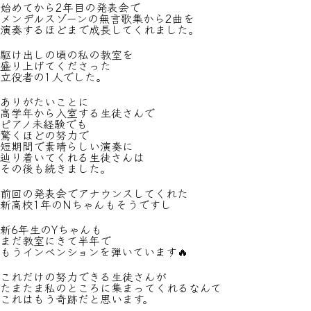
始めてから2年目の発表会で
メンデルスゾーンの無言歌集から2曲を
演奏するほどまで成長してくれました。
駆け出しの頃の私の教室を
盛り上げてくださった
立役者の1人でした。
ありがたいことに
高学年から入室する生徒さんで
ピアノ未経験でも
驚くほどの努力で
短期間で素晴らしい演奏に
辿り着いてくれる生徒さんは
その後も続きました。
前回の発表会でアナウンスしてくれた
新高校1年のNちゃんもそうですし
新6年生のYちゃんも
まだ教室にきて半年で
もうインベンションを弾いています🔥
これだけの努力できる生徒さんが
たまたま私のところに集まってくれるなんて
これはもう奇跡だと思います。