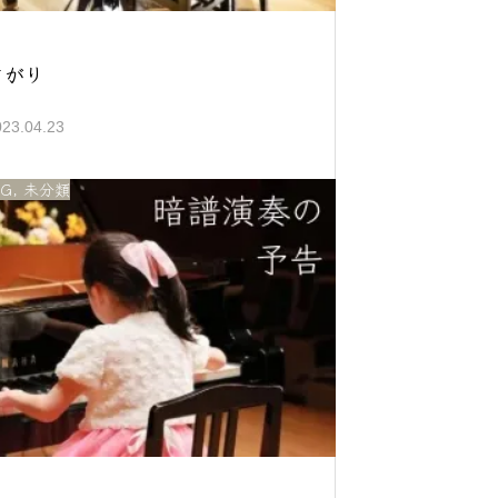
さがり
023.04.23
OG
,
未分類