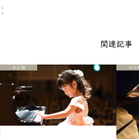
投
稿
ナ
ビ
ゲ
ー
シ
関連記事
ョ
ン
未分類
未分