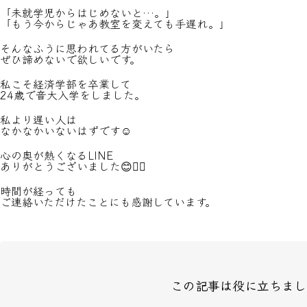
「未就学児からはじめないと…。」
「もう今からじゃあ教室を変えても手遅れ。」
そんなふうに思われてる方がいたら
ぜひ諦めないで欲しいです。
私こそ経済学部を卒業して
24歳で音大入学をしました。
私より遅い人は
なかなかいないはずです☺️
心の奥が熱くなるLINE
ありがとうございました😊🙇‍♀️
時間が経っても
ご連絡いただけたことにも感謝しています。
この記事は役に立ちまし