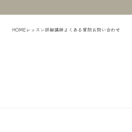
HOME
レッスン詳細
講師
よくある質問
お問い合わせ
2024BLOG
2024
ひばりの歌
七夕はじ