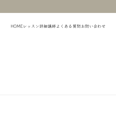
HOME
レッスン詳細
講師
よくある質問
お問い合わせ
2024BLOG
2024
ひばりの歌
七夕はじ