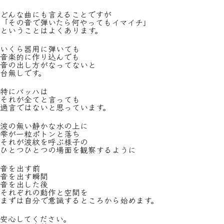
どんな曲にも言えることですが
「その音で弾いたら何やってもイマイチ」
ということはよくあります。
いくら器用に弾いても
音楽的に作り込んでも
音の出し方がなってないと
台無しです。
特にバッハは
それが全てと言っても
過言ではないと思っています。
波の無い静かな水の上に
雫が一粒ポトンと落ち
それが波紋を呼ぶ様子の
ひとつひとつの場面を観察するように
音を出す前
音を出す瞬間
音を出した後
それぞれの動作と空間を
まずは自分で意識するところから始めます。
安心してください。