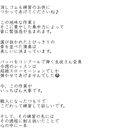
消しゴムも練習のお供に
つかってあげてくださいね♪
この地味な作業と
そこに費やした集中力によって
音に緊張感が生まれます。
選び抜かれたとびっきりの
音を並べた演奏は
美しいに決まっています。
バッハをコンクールで弾く生徒さん全員
今週のレッスンは
超絶スローモーションでしか
弾かせてあげませんでした😂
今、この作業が
いっちばん大事です。
職人になったつもりで
こだわって練習して欲しいです。
そして、その練習の先には
その過程に耐え抜いたことで
心の中に一本