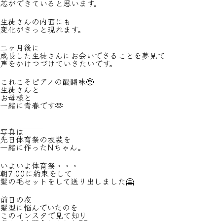
芯ができていると思います。
生徒さんの内面にも
変化がきっと現れます。
二ヶ月後に
成長した生徒さんにお会いできることを夢見て
声をかけつづけていきたいです。
これこそピアノの醍醐味🥹
生徒さんと
お母様と
一緒に青春です🫶
___________
写真は
先日体育祭の衣装を
一緒に作ったNちゃん。
いよいよ体育祭・・・
朝7:00に約束をして
髪の毛セットをして送り出しました🤗
前日の夜
髪型に悩んでいたのを
このインスタで見て知り