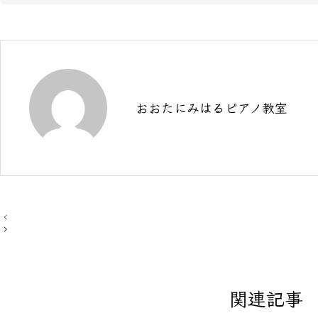
おおたにみはるピアノ教室
投
稿
ナ
ビ
ゲ
ー
シ
関連記事
ョ
ン