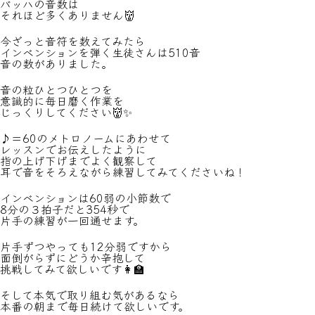
バッハの音数は
それほど多くありません👹
今ざっと音符を数えてみたら
インベンションを弾く生徒さんは510音
音の数がありました。
音の粒ひとつひとつを
意識的に毎日磨く作業を
じっくりしてください👹✨
♪＝60のメトロノームにあわせて
レッスンでお伝えしたように
指の上げ下げまでよく観察して
耳で音をそろえながら練習してみてくださいね！
インベンションは60弱の小節数で
8分の３拍子だと354秒で
片手の練習が一回通せます。
片手ずつやっても12分弱ですから
面倒がらずにどうか辛抱して
挑戦してみて欲しいです👩‍🏫
そして本気で取り組む気があるなら
本番の朝まで毎日続けて欲しいです。