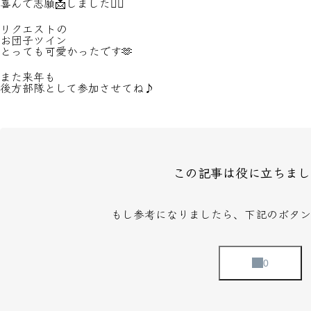
喜んで志願📩しました🙋‍♀️
リクエストの
お団子ツイン
とっても可愛かったです🫶
また来年も
後方部隊として参加させてね♪
この記事は役に立ちまし
もし参考になりましたら、下記のボタン