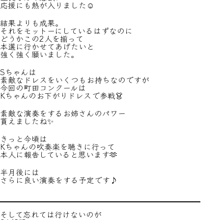
応援にも熱が入りました☺️
結果よりも成果。
それをモットーにしているはずなのに
どうかこの2人を揃って
本選に行かせてあげたいと
強く強く願いました。
Sちゃんは
素敵なドレスをいくつもお持ちなのですが
今回の町田コンクールは
Kちゃんのお下がりドレスで参戦👗
素敵な演奏をするお姉さんのパワー
貰えましたね✨
きっと今頃は
Kちゃんの吹奏楽を聴きに行って
本人に報告していると思います🫶
半月後には
さらに良い演奏をする予定です♪
そして忘れては行けないのが