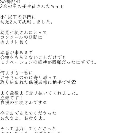
SA部門の
2名の男の子生徒さんたち👦👦
小1以下の部門に
幼児2人で挑戦しました。
幼児生徒さんにとって
コンクールの期間は
あまりに長く
本番が来るまで
合格をもらえないことだけでも
モチベーションの維持が困難だったはずです。
何よりも一番に
お子さんの心に寄り添って
取り組まれた保護者様に拍手です👏
よく最後まで走り抜いてくれました。
立派です！
自慢の生徒さんです☺️
今日まで支えてくださった
お父さま、お母さま。
そして協力してくださった