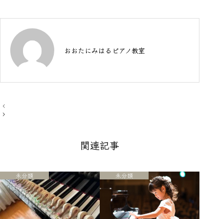
おおたにみはるピアノ教室
投
稿
ナ
ビ
ゲ
関連記事
ー
シ
ョ
ン
未分類
未分類