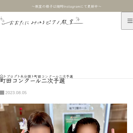
〜教室の様子は随時Instagramにて更新中〜
ブログ
BLOG
HOME
ブログ
未分類
町田コンクール二次予選
町田コンクール二次予選
2023.08.05