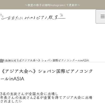
〜教室の様子は随時Instagramにて更新中〜
お知らせ
NEWS
HOME
お知らせ
《アジア大会へ》ショパン国際ピアノコンクールinASIA
2025.01.08
《アジア大会へ》ショパン国際ピアノコンク
ールinASIA
3名の生徒さんが全国大会に出場し
年長さんの生徒さん2名が金賞を得てアジア大会に出場
されました✨