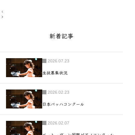
投
稿
ナ
ビ
ゲ
新着記事
ー
シ
ョ
ン
2026.07.23
生徒募集状況
2026.02.23
日本バッハコンクール
2026.02.07
ベートーヴェン国際ピアノコンクール