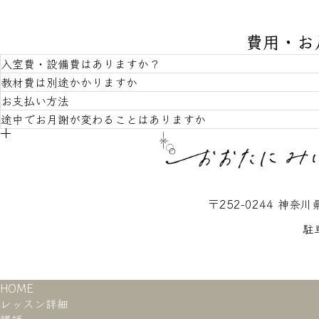
費用・お
入室費・設備費はありますか？
教材費は別途かかりますか
お支払い方法
入室の際には5000円を頂戴しております。設備費、冷暖
途中でお月謝が変わることはありますか
はい。ご使用になる楽譜は生徒さんにご負担いただきます
月初のレッスンでその月のレッスン費をお持ちいただいて
はい。レッスン時間が30/45/60分と年度ごとにお選
ラー卒業程度からは上級のお値段に変わります。
〒252-0244 神奈
駐
HOME
レッスン詳細