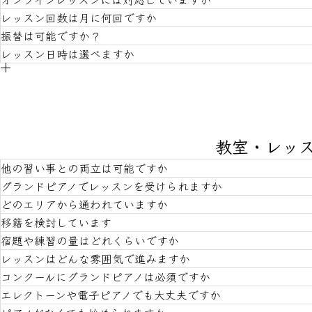
レッスン回数は月に何回ですか
振替は可能ですか？
いいえ。ピアノをどう響すかを大切にしておりますので、
ん。コンクール前やレッスンをお休みされたりした場合の
レッスン日時は選べますか
年間40回（発表会含む）ですので、毎月３〜４回のレッ
ことなく深められる時間だと思っております。
学校行事(定期テスト含む)による振替を対応しておりま
いたしますので、その中の日時でしたらお休みした分の振替
毎年4月にご希望をうかがって、なるべくそれに近い時間
ください。先着順です。
案内となっております。
教室・レッ
他の習い事との両立は可能ですか
グランドピアノでレッスンを受けられますか
どのエリアから通われていますか
もちろんです。メインの習い事の傍らでピアノを続けたい
っています。
移籍を検討しています
もちろんです。小さいうちは生徒さん側のピアノ近くに座
で確認しあうレッスンを行います。
宿題や練習の量はどれくらいですか
相模原市の中央区・緑区のほか、愛川町からいらっしゃっ
小、小山小、陽光台小、弥栄小、二本松小など、保護者の
レッスンはどんな雰囲気で進みますか
現在通われている生徒さんの半数は移籍の生徒さんです。
ターナショナルスクールの生徒さんなど多彩な顔ぶれとな
コンクールにグランドピアノは必須ですか
生徒さんによって千差万別です。中高生はお勉強の片手間
他の習い事がメインだったりする生徒さんには、確保でき
エレクトーンや電子ピアノでも大丈夫ですか
生徒さんに合わせてそれぞれ異なります。続けることが目
には３〜４曲以上の併行をしております。
すぎないように考慮しております。一方コンクール生のレ