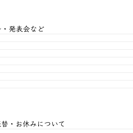
ル・発表会など
きめてくださって構いません。
のように喜んで参加する生徒さんが多く、普段の練習が伴わな
い時もあるかもしらません。もしコンクールや発表会のステー
す。それぞれのベストを尽くしたらそれで良いです。
める1日になるように工夫をしております。演奏に自信のない
ます。
お子さんには、音楽の本質の魅力を感じられるような、音楽を
したレッスンをさせていただきます。
せん。基礎がおざなりになるくらいならコンクールに挑戦する
が苦手な生徒さんには基礎を強制しないこともあります。
なかなか芽生えない控えめな生徒さんも、それぞれの性格や個
ように、少しずつ自分に自信が持てるようにサポートさせてい
振替・お休みについて