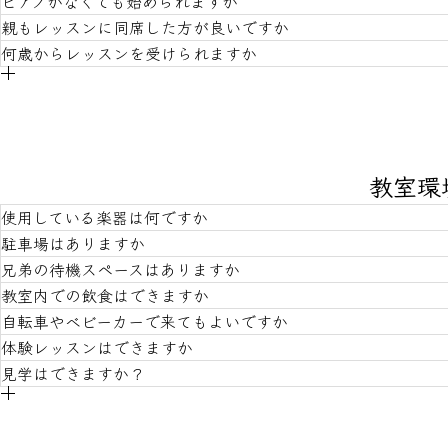
ピアノがなくても始められますか
グランドピアノが必要かどうかの判断は各ご家庭にお任せ
ります。レッスンの様子は
教室Instagram
をご覧ください
グランドピアノでの練習環境は必要になってくると思いま
親もレッスンに同席した方が良いですか
エレクトーンは、鍵盤の数やペダルの役割が全く異なる楽
ただいております。電子ピアノの生徒さんもおります。
何歳からレッスンを受けられますか
レッスン開始時になにかしら、練習するための鍵盤楽器を
はい。自立してレッスンの内容を覚えて帰り復習できるよ
年中さん前後でご相談ください。早くて３歳（就園前）か
と、自分のお名前程度のひらがなが読めること、色鉛筆を
教室環
使用している楽器は何ですか
駐車場はありますか
兄弟の待機スペースはありますか
カワイShigeru Kawai SK-3と、ヤマハC3を使用しており
教室内での飲食はできますか
はい。前後の生徒さんの入れ替えにも対応できます。教室
自転車やベビーカーで来てもよいですか
別室のご用意はありませんが、教室内でお待ちいただける
体験レッスンはできますか
大事な楽器があるので極力ご遠慮いただきたいです。乳児
ん。
見学はできますか？
もちろんです。屋根のある置き場はございませんのでご注
はい。もちろんです。
お問い合わせフォーム
よりご連絡く
レッスンの妨げになるため、レッスン見学はしておりませ