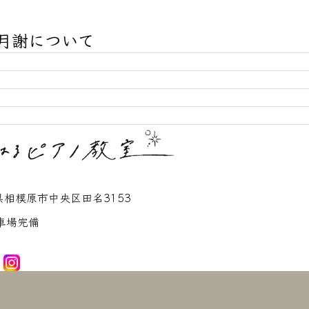
月謝について
房費は頂戴しておりません。
。インベンション等は輸入楽譜を使用します。
おります。教材費も同様です。
びいただけますので、合わせてお月謝も変わります。またブルグミュ
川県相模原市中央区田名3153
車場完備