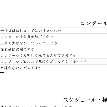
コンクー
予選は併願しなくてはいけませんか
コンクールは全員参加ですか？
上手く弾けなかったらどうしよう
いいえ。ご家庭のご希望で、生徒さんと保護者様の意思で
発表会は強制ですか
いいえ。挑戦したい方だけです。ありがたいことにお祭り
い場合は止めることがあるくらいです。
コンクールに疲弊した私でも入室できますか
上手く弾けるように準備をしますが、本番にうまくいかな
ジで失敗してしまっても胸を張って受け止めたいと思いま
コンクールに追われて基礎が足りなくなりませんか
いいえ。強制ではありません。生徒さんと保護者様が楽し
方でも安心して下さい。どんな演奏になろうとも請け負い
目標がないとダメですか
もちろんです。コンクールに盛んな教室で疲れてしまった
深める、本人の心の喜ぶような音楽との付き合いを大事に
当教室ではコンクールのためのレッスンを目指しておりま
必要はありませんし、基礎を順序立てて組み立てていくの
とんでもない。目標がある生徒さんも、まだその気持ちが
性にあわせての声かけをしていきます。最初から諦めない
ただきます。
スケジュール・
オンラインレッスンには対応していますか