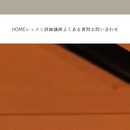
HOME
レッスン詳細
講師
よくある質問
お問い合わせ
2024BLOG
2024
ひばりの歌
七夕はじ